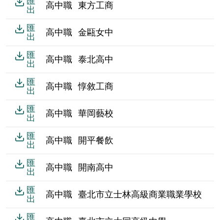
匯
高中職
東方工商
出
匯
高中職
金甌女中
出
匯
高中職
泰北高中
出
匯
高中職
惇敘工商
出
匯
高中職
華岡藝校
出
匯
高中職
開平餐飲
出
匯
高中職
開南高中
出
匯
高中職
臺北市立士林高級商業職業學校
出
匯